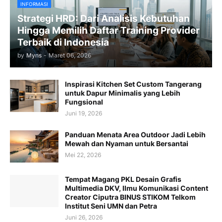
INFORMASI
Strategi HRD: Dari Analisis Kebutuhan
Hingga Memilih Daftar Training Provider
Terbaik di Indonesia
by
Myns
-
Maret 06, 2026
Inspirasi Kitchen Set Custom Tangerang
untuk Dapur Minimalis yang Lebih
Fungsional
Juni 19, 2026
Panduan Menata Area Outdoor Jadi Lebih
Mewah dan Nyaman untuk Bersantai
Mei 22, 2026
Tempat Magang PKL Desain Grafis
Multimedia DKV, Ilmu Komunikasi Content
Creator Ciputra BINUS STIKOM Telkom
Institut Seni UMN dan Petra
Juni 26, 2026