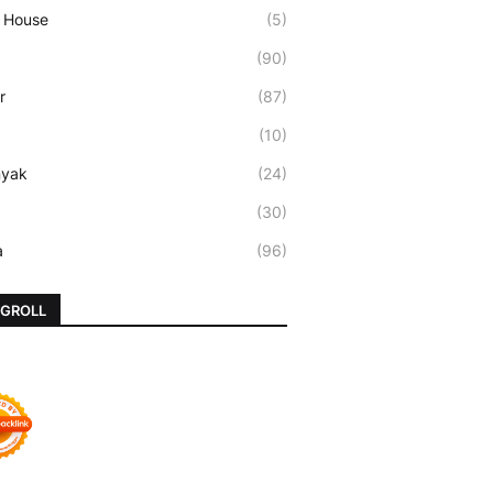
 House
(5)
(90)
r
(87)
(10)
nyak
(24)
(30)
a
(96)
GROLL