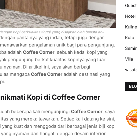
Guest
Hotel
Kuline
ngan kopi berkualitas tinggi yang disajikan oleh barista ahli
 dengan pantainya yang indah, tetapi juga dengan
Kuta
 menawarkan pengalaman unik bagi para pengunjung.
Semi
coba adalah
Coffee Corner
, sebuah kedai kopi yang
Villa
yak pengunjung berkat kualitas kopinya yang luar
 nyaman. Di artikel ini, saya akan berbagi
wisat
gulas mengapa
Coffee Corner
adalah destinasi yang
pi.
BLO
ikmati Kopi di Coffee Corner
udah beberapa kali mengunjungi
Coffee Corner
, saya
tas yang mereka tawarkan. Setiap kali datang ke sini,
 yang kuat dan menggoda dari berbagai jenis biji kopi
 yang nyaman dan hangat, dengan desain interior