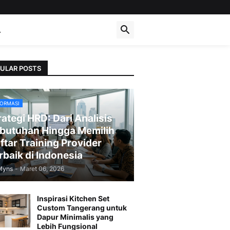
A
ULAR POSTS
FORMASI
rategi HRD: Dari Analisis
butuhan Hingga Memilih
ftar Training Provider
rbaik di Indonesia
Myns
-
Maret 06, 2026
Inspirasi Kitchen Set
Custom Tangerang untuk
Dapur Minimalis yang
Lebih Fungsional