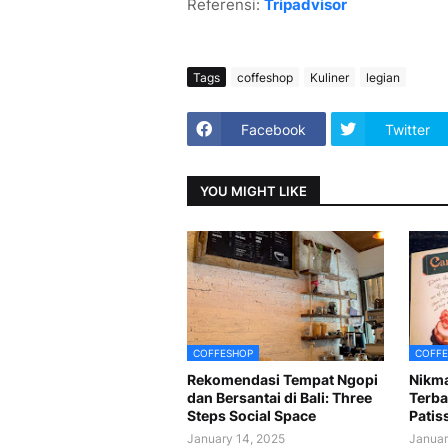
Referensi:
Tripadvisor
Tags
coffeshop
Kuliner
legian
Facebook
Twitter
YOU MIGHT LIKE
COFFESHOP
COFFE
Rekomendasi Tempat Ngopi
Nikma
dan Bersantai di Bali: Three
Terba
Steps Social Space
Patis
January 14, 2025
Januar