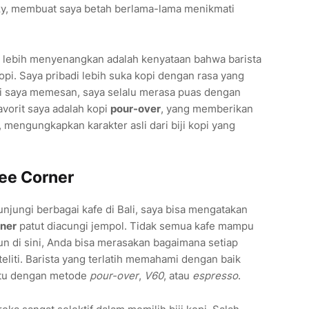
zy, membuat saya betah berlama-lama menikmati
lebih menyenangkan adalah kenyataan bahwa barista
opi. Saya pribadi lebih suka kopi dengan rasa yang
li saya memesan, saya selalu merasa puas dengan
avorit saya adalah kopi
pour-over
, yang memberikan
, mengungkapkan karakter asli dari biji kopi yang
fee Corner
jungi berbagai kafe di Bali, saya bisa mengatakan
rner
patut diacungi jempol. Tidak semua kafe mampu
un di sini, Anda bisa merasakan bagaimana setiap
eliti. Barista yang terlatih memahami dengan baik
 itu dengan metode
pour-over
,
V60
, atau
espresso
.