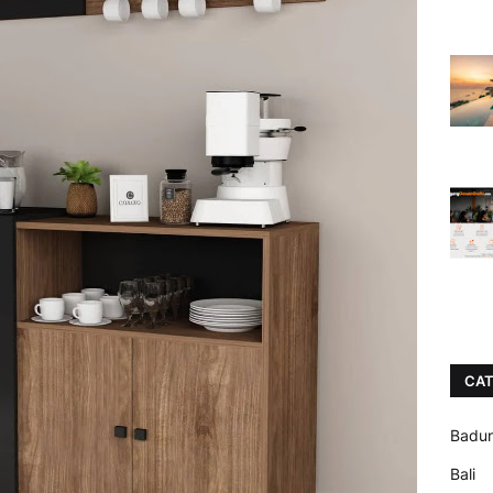
CAT
Badu
Bali