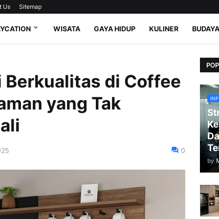
t Us
Sitemap
AYCATION
WISATA
GAYA HIDUP
KULINER
BUDAY
POP
 Berkualitas di Coffee
laman yang Tak
IN
St
ali
Ke
Da
Te
025
0
by