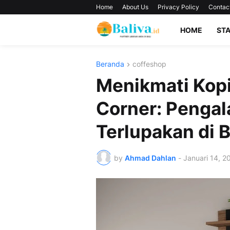
Home
About Us
Privacy Policy
Contac
HOME
ST
Beranda
coffeshop
Menikmati Kopi
Corner: Penga
Terlupakan di B
by
Ahmad Dahlan
-
Januari 14, 2