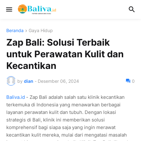
Beranda
Gaya Hidup
Zap Bali: Solusi Terbaik
untuk Perawatan Kulit dan
Kecantikan
by
dian
-
Desember 06, 2024
0
Baliva.id
- Zap Bali adalah salah satu klinik kecantikan
terkemuka di Indonesia yang menawarkan berbagai
layanan perawatan kulit dan tubuh. Dengan lokasi
strategis di Bali, klinik ini memberikan solusi
komprehensif bagi siapa saja yang ingin merawat
kecantikan kulit mereka, mulai dari mengatasi masalah