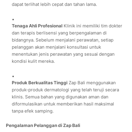
dapat terlihat lebih cepat dan tahan lama.
Tenaga Ahli Profesional
Klinik ini memiliki tim dokter
dan terapis berlisensi yang berpengalaman di
bidangnya. Sebelum menjalani perawatan, setiap
pelanggan akan menjalani konsultasi untuk
menentukan jenis perawatan yang sesuai dengan
kondisi kulit mereka.
Produk Berkualitas Tinggi
Zap Bali menggunakan
produk-produk dermatologi yang telah teruji secara
klinis. Semua bahan yang digunakan aman dan
diformulasikan untuk memberikan hasil maksimal
tanpa efek samping.
Pengalaman Pelanggan di Zap Bali