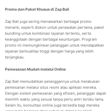
Promo dan Paket Khusus di Zap Bali
Zap Bali juga sering menawarkan berbagai promo
menarik, seperti diskon untuk perawatan pertama, paket
bundling untuk kombinasi layanan tertentu, serta
keanggotaan dengan berbagai keuntungan. Program
promo ini memungkinkan pelanggan untuk mendapatkan
layanan berkualitas tinggi dengan harga yang lebih
terjangkau.
Pemesanan Mudah melalui Online
Zap Bali memudahkan pelanggannya untuk melakukan
pemesanan melalui situs resmi atau aplikasi mereka.
Dengan sistem pemesanan yang efisien, pelanggan dapat
memilih waktu yang sesuai tanpa perlu antri terlalu lama.
Selain itu, konsultasi online juga tersedia bagi mereka