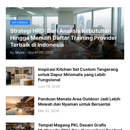
INFORMASI
Strategi HRD: Dari Analisis Kebutuhan
Hingga Memilih Daftar Training Provider
Terbaik di Indonesia
by
Myns
-
Maret 06, 2026
Inspirasi Kitchen Set Custom Tangerang
untuk Dapur Minimalis yang Lebih
Fungsional
Juni 19, 2026
Panduan Menata Area Outdoor Jadi Lebih
Mewah dan Nyaman untuk Bersantai
Mei 22, 2026
Tempat Magang PKL Desain Grafis