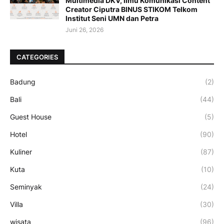
Multimedia DKV, Ilmu Komunikasi Content
Creator Ciputra BINUS STIKOM Telkom
Institut Seni UMN dan Petra
Juni 26, 2026
CATEGORIES
Badung
(2)
Bali
(44)
Guest House
(5)
Hotel
(90)
Kuliner
(87)
Kuta
(10)
Seminyak
(24)
Villa
(30)
wisata
(96)