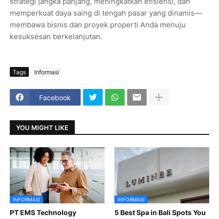
strategi jangka panjang, meningkatkan efisiensi, dan
memperkuat daya saing di tengah pasar yang dinamis—
membawa bisnis dan proyek properti Anda menuju
kesuksesan berkelanjutan.
Tags
Informasi
Facebook
YOU MIGHT LIKE
INFORMASI
INFORMASI
PT EMS Technology
5 Best Spa in Bali Spots You