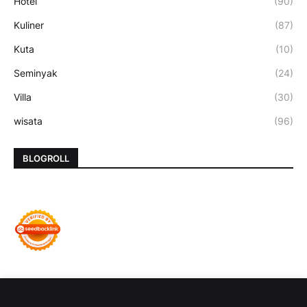
Hotel
(90)
Kuliner
(87)
Kuta
(10)
Seminyak
(24)
Villa
(30)
wisata
(96)
BLOGROLL