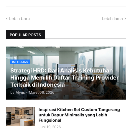
Lebih baru
Lebih lama
POPULAR POSTS
INFORMASI
Strategi HRD: Dari Analisis Kebutuhan
Hingga Memilih Daftar Training Provider
Terbaik di Indonesia
by
Myns
-
Maret 06, 2026
Inspirasi Kitchen Set Custom Tangerang
untuk Dapur Minimalis yang Lebih
Fungsional
Juni 19, 2026