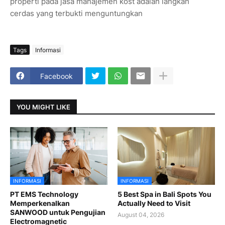
properti pada jasa manajemen kost adalah langkah
cerdas yang terbukti menguntungkan
Tags
Informasi
Facebook
YOU MIGHT LIKE
INFORMASI
INFORMASI
PT EMS Technology
5 Best Spa in Bali Spots You
Memperkenalkan
Actually Need to Visit
SANWOOD untuk Pengujian
August 04, 2026
Electromagnetic