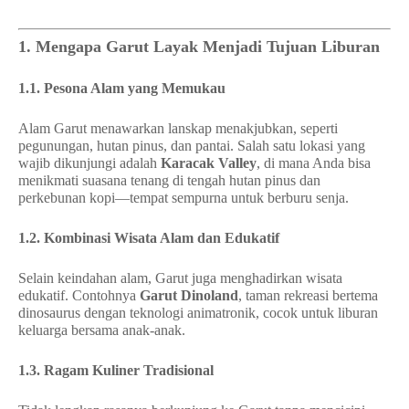
1. Mengapa Garut Layak Menjadi Tujuan Liburan
1.1. Pesona Alam yang Memukau
Alam Garut menawarkan lanskap menakjubkan, seperti
pegunungan, hutan pinus, dan pantai. Salah satu lokasi yang
wajib dikunjungi adalah
Karacak Valley
, di mana Anda bisa
menikmati suasana tenang di tengah hutan pinus dan
perkebunan kopi—tempat sempurna untuk berburu senja.
1.2. Kombinasi Wisata Alam dan Edukatif
Selain keindahan alam, Garut juga menghadirkan wisata
edukatif. Contohnya
Garut Dinoland
, taman rekreasi bertema
dinosaurus dengan teknologi animatronik, cocok untuk liburan
keluarga bersama anak-anak.
1.3. Ragam Kuliner Tradisional