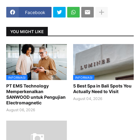
Facebook
YOU MIGHT LIKE
INFORMASI
INFORMASI
PT EMS Technology
5 Best Spa in Bali Spots You
Memperkenalkan
Actually Need to Visit
SANWOOD untuk Pengujian
August 04, 2026
Electromagnetic
August 06, 2026