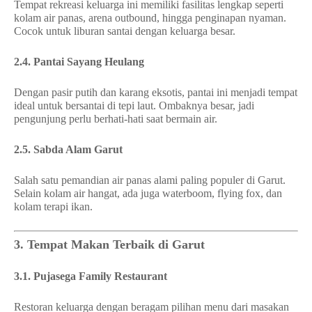
Tempat rekreasi keluarga ini memiliki fasilitas lengkap seperti
kolam air panas, arena outbound, hingga penginapan nyaman.
Cocok untuk liburan santai dengan keluarga besar.
2.4. Pantai Sayang Heulang
Dengan pasir putih dan karang eksotis, pantai ini menjadi tempat
ideal untuk bersantai di tepi laut. Ombaknya besar, jadi
pengunjung perlu berhati-hati saat bermain air.
2.5. Sabda Alam Garut
Salah satu pemandian air panas alami paling populer di Garut.
Selain kolam air hangat, ada juga waterboom, flying fox, dan
kolam terapi ikan.
3. Tempat Makan Terbaik di Garut
3.1. Pujasega Family Restaurant
Restoran keluarga dengan beragam pilihan menu dari masakan