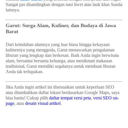
Sangat pas disandingkan dengan nasi liwet atau lauk khas Sunda
lainnya.
Garut: Surga Alam, Kuliner, dan Budaya di Jawa
Barat
Dari keindahan alamnya yang luar biasa hingga kekayaan
kulinernya yang menggoda, Garut menawarkan pengalaman
liburan yang lengkap dan berkesan. Baik Anda ingin berwisata
alam, bersantai bersama keluarga, atau menikmati makanan
tradisional, Garut memiliki segalanya untuk membuat liburan
Anda tak terlupakan.
Jika Anda ingin artikel ini disesuaikan untuk keperluan SEO
atau ditambahkan daftar lokasi berdasarkan Google Maps, saya
bisa bantu! Cukup pilih
daftar tempat versi peta
,
versi SEO on-
page
, atau
desain visual artikel
.