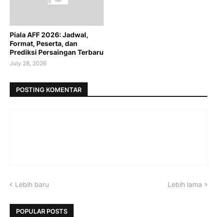
Piala AFF 2026: Jadwal,
Format, Peserta, dan
Prediksi Persaingan Terbaru
July 28, 2026
POSTING KOMENTAR
Lebih baru
Lebih lama
POPULAR POSTS