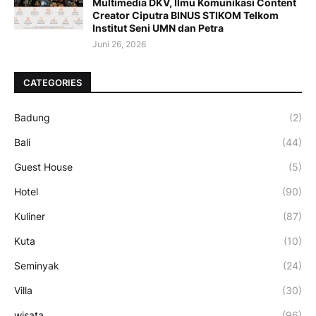
Multimedia DKV, Ilmu Komunikasi Content
Creator Ciputra BINUS STIKOM Telkom
Institut Seni UMN dan Petra
Juni 26, 2026
CATEGORIES
Badung
(2)
Bali
(44)
Guest House
(5)
Hotel
(90)
Kuliner
(87)
Kuta
(10)
Seminyak
(24)
Villa
(30)
wisata
(96)