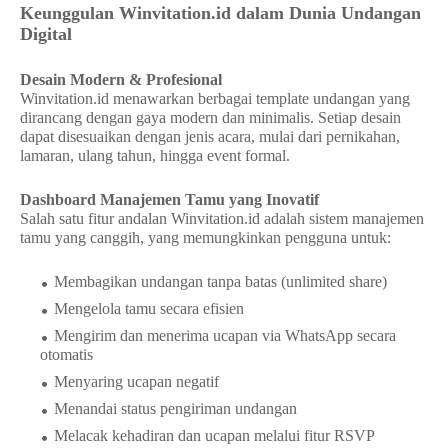
Keunggulan Winvitation.id dalam Dunia Undangan
Digital
Desain Modern & Profesional
Winvitation.id menawarkan berbagai template undangan yang
dirancang dengan gaya modern dan minimalis. Setiap desain
dapat disesuaikan dengan jenis acara, mulai dari pernikahan,
lamaran, ulang tahun, hingga event formal.
Dashboard Manajemen Tamu yang Inovatif
Salah satu fitur andalan Winvitation.id adalah sistem manajemen
tamu yang canggih, yang memungkinkan pengguna untuk:
Membagikan undangan tanpa batas (unlimited share)
Mengelola tamu secara efisien
Mengirim dan menerima ucapan via WhatsApp secara
otomatis
Menyaring ucapan negatif
Menandai status pengiriman undangan
Melacak kehadiran dan ucapan melalui fitur RSVP