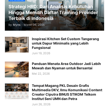
Strategi HRD: Dari Analisis Kebutuhan
Hingga Memilih Daftar Training Provider
Terbaik di Indonesia
by
Myns
-
Maret 06, 2026
Inspirasi Kitchen Set Custom Tangerang
untuk Dapur Minimalis yang Lebih
Fungsional
Juni 19, 2026
Panduan Menata Area Outdoor Jadi Lebih
Mewah dan Nyaman untuk Bersantai
Mei 22, 2026
Tempat Magang PKL Desain Grafis
Multimedia DKV, Ilmu Komunikasi Content
Creator Ciputra BINUS STIKOM Telkom
Institut Seni UMN dan Petra
Juni 26, 2026