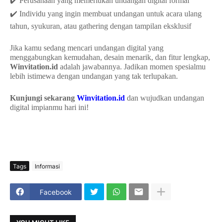
✔️
Perusahaan yang memerlukan undangan digital formal
✔️
Individu yang ingin membuat undangan untuk acara ulang
tahun, syukuran, atau gathering dengan tampilan eksklusif
Jika kamu sedang mencari undangan digital yang
menggabungkan kemudahan, desain menarik, dan fitur lengkap,
Winvitation.id
adalah jawabannya. Jadikan momen spesialmu
lebih istimewa dengan undangan yang tak terlupakan.
Kunjungi sekarang
Winvitation.id
dan wujudkan undangan
digital impianmu hari ini!
Tags
Informasi
Facebook