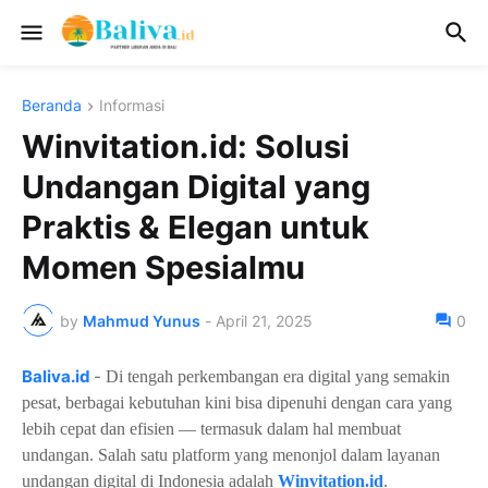
Beranda
Informasi
Winvitation.id: Solusi
Undangan Digital yang
Praktis & Elegan untuk
Momen Spesialmu
by
Mahmud Yunus
-
April 21, 2025
0
Baliva.id
-
Di tengah perkembangan era digital yang semakin
pesat, berbagai kebutuhan kini bisa dipenuhi dengan cara yang
lebih cepat dan efisien — termasuk dalam hal membuat
undangan. Salah satu platform yang menonjol dalam layanan
undangan digital di Indonesia adalah
Winvitation.id
.