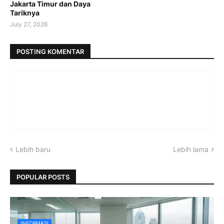
Jakarta Timur dan Daya
Tariknya
July 27, 2026
POSTING KOMENTAR
Lebih baru
Lebih lama
POPULAR POSTS
INFORMASI