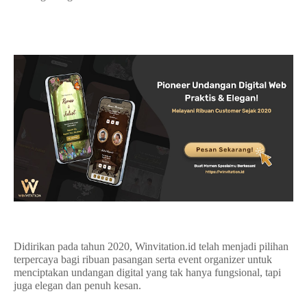
Didirikan pada tahun 2020, Winvitation.id telah menjadi pilihan
terpercaya bagi ribuan pasangan serta event organizer untuk
menciptakan undangan digital yang tak hanya fungsional, tapi
juga elegan dan penuh kesan.