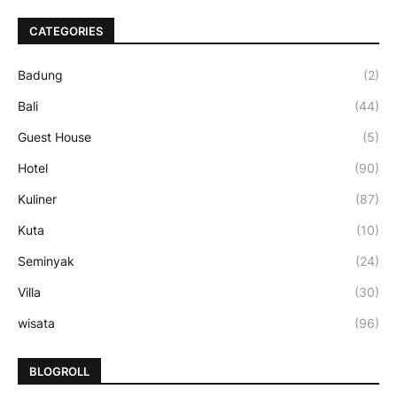
CATEGORIES
Badung
(2)
Bali
(44)
Guest House
(5)
Hotel
(90)
Kuliner
(87)
Kuta
(10)
Seminyak
(24)
Villa
(30)
wisata
(96)
BLOGROLL