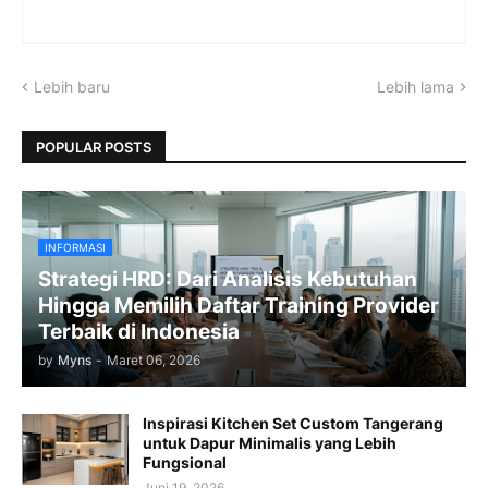
Lebih baru
Lebih lama
POPULAR POSTS
INFORMASI
Strategi HRD: Dari Analisis Kebutuhan
Hingga Memilih Daftar Training Provider
Terbaik di Indonesia
by
Myns
-
Maret 06, 2026
Inspirasi Kitchen Set Custom Tangerang
untuk Dapur Minimalis yang Lebih
Fungsional
Juni 19, 2026