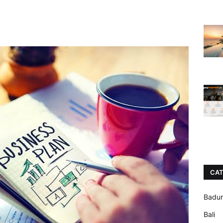
CAT
Badu
Bali