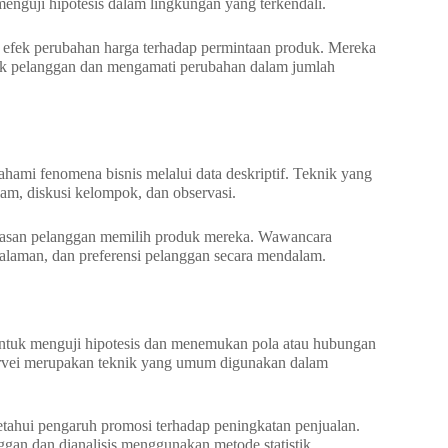
menguji hipotesis dalam lingkungan yang terkendali.
 efek perubahan harga terhadap permintaan produk. Mereka
ok pelanggan dan mengamati perubahan dalam jumlah
mahami fenomena bisnis melalui data deskriptif. Teknik yang
am, diskusi kelompok, dan observasi.
lasan pelanggan memilih produk mereka. Wawancara
alaman, dan preferensi pelanggan secara mendalam.
ntuk menguji hipotesis dan menemukan pola atau hubungan
. Survei merupakan teknik yang umum digunakan dalam
ahui pengaruh promosi terhadap peningkatan penjualan.
ggan dan dianalisis menggunakan metode statistik.