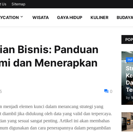
t Us
Sitemap
AYCATION
WISATA
GAYA HIDUP
KULINER
BUDAY
POP
ian Bisnis: Panduan
mi dan Menerapkan
IN
St
Ke
Da
Te
25
0
by
ian menjadi elemen kunci dalam merancang strategi yang
t diambil jika didukung oleh data yang valid dan terpercaya.
tian yang sesuai sangat penting. Artikel ini akan membahas
 umum digunakan dan cara penerapannya dalam pengambilan