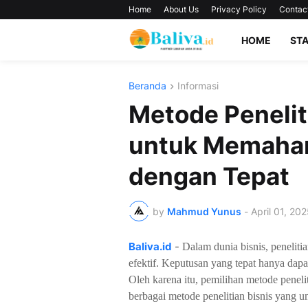
Home
About Us
Privacy Policy
Contac
HOME
ST
Beranda
Informasi
Metode Penelit
untuk Memaha
dengan Tepat
by
Mahmud Yunus
-
April 01, 20
Baliva.id
-
Dalam dunia bisnis, penelit
efektif. Keputusan yang tepat hanya dapa
Oleh karena itu, pemilihan metode peneli
berbagai metode penelitian bisnis yang