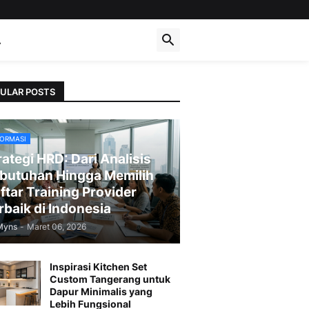
A
ULAR POSTS
FORMASI
rategi HRD: Dari Analisis
butuhan Hingga Memilih
ftar Training Provider
rbaik di Indonesia
Myns
-
Maret 06, 2026
Inspirasi Kitchen Set
Custom Tangerang untuk
Dapur Minimalis yang
Lebih Fungsional