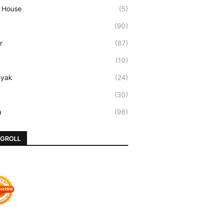
 House
(5)
(90)
r
(87)
(10)
nyak
(24)
(30)
a
(96)
GROLL