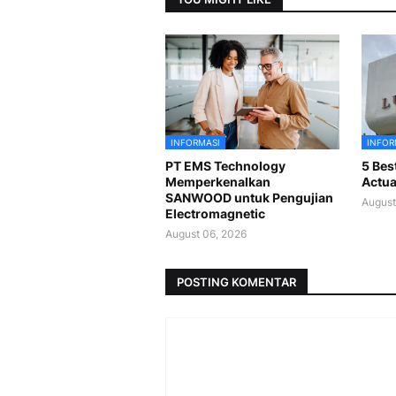
INFORMASI
INFOR
PT EMS Technology
5 Bes
Memperkenalkan
Actua
SANWOOD untuk Pengujian
August
Electromagnetic
August 06, 2026
POSTING KOMENTAR