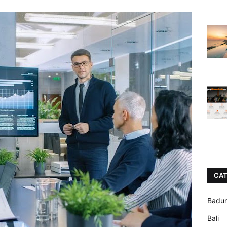
CAT
Badu
Bali