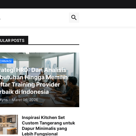
A
ULAR POSTS
FORMASI
rategi HRD: Dari Analisis
butuhan Hingga Memilih
ftar Training Provider
rbaik di Indonesia
Myns
-
Maret 06, 2026
Inspirasi Kitchen Set
Custom Tangerang untuk
Dapur Minimalis yang
Lebih Fungsional