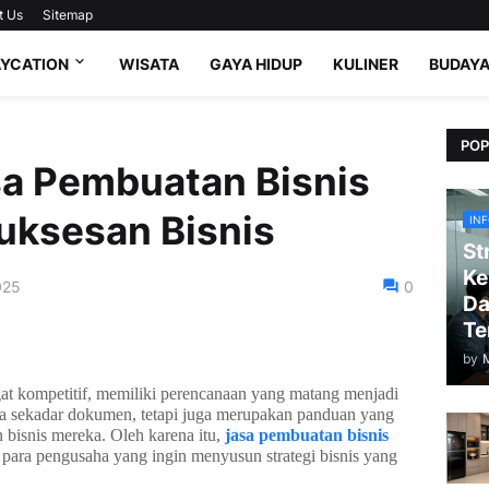
t Us
Sitemap
AYCATION
WISATA
GAYA HIDUP
KULINER
BUDAY
POP
sa Pembuatan Bisnis
uksesan Bisnis
IN
St
Ke
025
0
Da
Te
by
at kompetitif, memiliki perencanaan yang matang menjadi
ya sekadar dokumen, tetapi juga merupakan panduan yang
bisnis mereka. Oleh karena itu,
jasa pembuatan bisnis
 para pengusaha yang ingin menyusun strategi bisnis yang