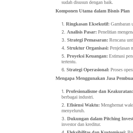
sudah disusun dengan baik.
Komponen Utama dalam Bisnis Plan
Ringkasan Eksekutif:
Gambaran um
Analisis Pasar:
Penelitian mengenai
Strategi Pemasaran:
Rencana unt
Struktur Organisasi:
Penjelasan 
Proyeksi Keuangan:
Estimasi pen
tertentu.
Strategi Operasional:
Proses opera
Mengapa Menggunakan Jasa Pembuata
Profesionalisme dan Keakuratan
berbagai industri.
Efisiensi Waktu:
Menghemat waktu
menyeluruh.
Dukungan dalam Pitching Invest
investor dan kreditur.
Fleksibilitas dan Kustomisasi:
Bis