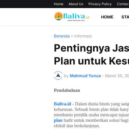
Home
About Us
Privacy Policy
Contac
HOME
ST
Beranda
Informasi
Pentingnya Ja
Plan untuk Kes
by
Mahmud Yunus
-
Maret 30, 2
Pendahuluan
Baliva.id
- Dalam dunia bisnis yang sang
keharusan. Sebuah bisnis plan tidak han
membantu pemilik usaha mencapai tujuan 
plan
hadir untuk memberikan solusi bagi
efektif dan berkelanjutan.