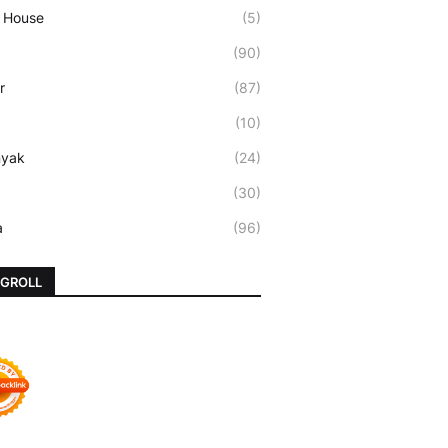
 House
(5)
(90)
r
(87)
(10)
nyak
(24)
(30)
a
(96)
GROLL