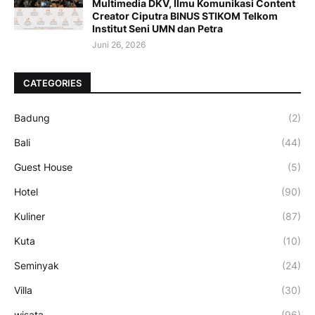
Multimedia DKV, Ilmu Komunikasi Content
Creator Ciputra BINUS STIKOM Telkom
Institut Seni UMN dan Petra
Juni 26, 2026
CATEGORIES
Badung
(2)
Bali
(44)
Guest House
(5)
Hotel
(90)
Kuliner
(87)
Kuta
(10)
Seminyak
(24)
Villa
(30)
wisata
(96)