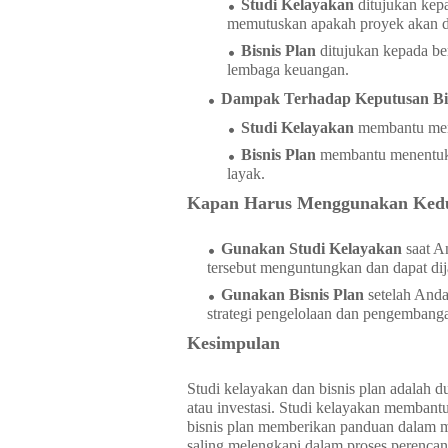
Studi Kelayakan
ditujukan kep
memutuskan apakah proyek akan di
Bisnis Plan
ditujukan kepada berb
lembaga keuangan.
Dampak Terhadap Keputusan Bi
Studi Kelayakan
membantu mene
Bisnis Plan
membantu menentukan
layak.
Kapan Harus Menggunakan Ked
Gunakan Studi Kelayakan
saat A
tersebut menguntungkan dan dapat dij
Gunakan Bisnis Plan
setelah Anda
strategi pengelolaan dan pengembang
Kesimpulan
Studi kelayakan dan bisnis plan adalah 
atau investasi. Studi kelayakan membant
bisnis plan memberikan panduan dalam m
saling melengkapi dalam proses perencan