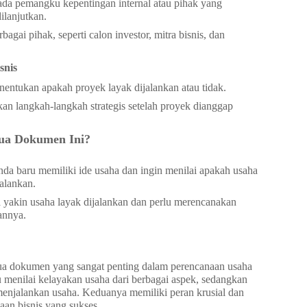
ada pemangku kepentingan internal atau pihak yang
lanjutkan.
agai pihak, seperti calon investor, mitra bisnis, dan
snis
ntukan apakah proyek layak dijalankan atau tidak.
 langkah-langkah strategis setelah proyek dianggap
ua Dokumen Ini?
nda baru memiliki ide usaha dan ingin menilai apakah usaha
alankan.
 yakin usaha layak dijalankan dan perlu merencanakan
annya.
dua dokumen yang sangat penting dalam perencanaan usaha
u menilai kelayakan usaha dari berbagai aspek, sedangkan
enjalankan usaha. Keduanya memiliki peran krusial dan
aan bisnis yang sukses.