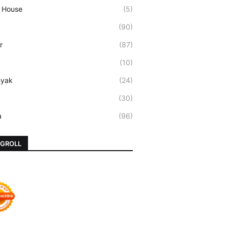
 House
(5)
(90)
r
(87)
(10)
nyak
(24)
(30)
a
(96)
GROLL