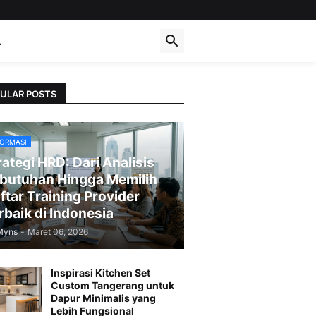
A
ULAR POSTS
FORMASI
rategi HRD: Dari Analisis
butuhan Hingga Memilih
ftar Training Provider
rbaik di Indonesia
Myns
-
Maret 06, 2026
Inspirasi Kitchen Set
Custom Tangerang untuk
Dapur Minimalis yang
Lebih Fungsional