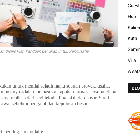
Guest
Hotel
Kuline
Kuta
Semi
dan Bisnis Plan Panduan Lengkap untuk Pengusaha
Villa
wisat
akukan untuk menilai sejauh mana sebuah proyek, usaha,
BLO
an utamanya adalah memastikan apakah proyek tersebut dapat
ta realistis dari segi teknis, finansial, dan pasar. Studi
p awal sebelum pengambilan keputusan besar.
 penting, antara lain: