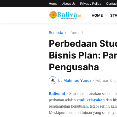
Home
About Us
Privacy Policy
Contac
HOME
ST
Beranda
Informasi
Perbedaan Stud
Bisnis Plan: P
Pengusaha
by
Mahmud Yunus
-
Februari 04,
Baliva.id
-
Saat merencanakan sebuah us
perhatian adalah
studi kelayakan
dan
bi
pengambilan keputusan, tetapi sering ka
Meskipun memiliki tujuan yang sama, ya