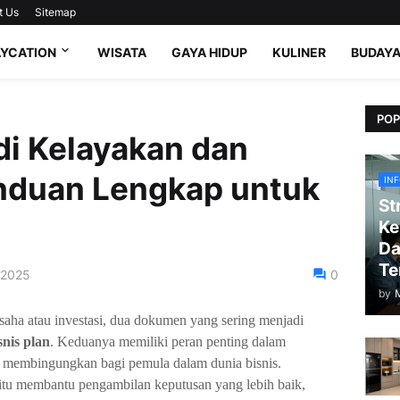
t Us
Sitemap
AYCATION
WISATA
GAYA HIDUP
KULINER
BUDAY
POP
i Kelayakan dan
anduan Lengkap untuk
IN
St
Ke
Da
Te
 2025
0
by
aha atau investasi, dua dokumen yang sering menjadi
snis plan
. Keduanya memiliki peran penting dalam
li membingungkan bagi pemula dalam dunia bisnis.
itu membantu pengambilan keputusan yang lebih baik,