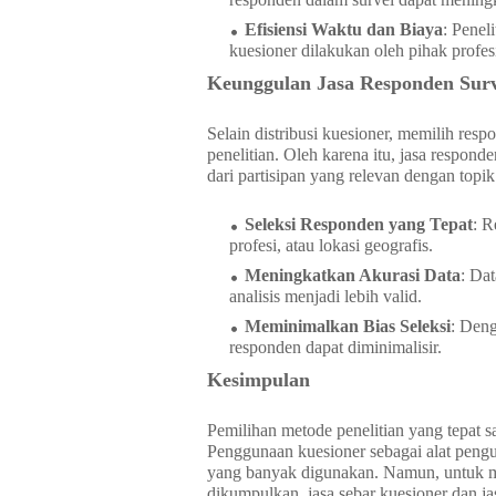
Efisiensi Waktu dan Biaya
: Penel
kuesioner dilakukan oleh pihak profes
Keunggulan Jasa Responden Sur
Selain distribusi kuesioner, memilih resp
penelitian. Oleh karena itu, jasa respon
dari partisipan yang relevan dengan topi
Seleksi Responden yang Tepat
: R
profesi, atau lokasi geografis.
Meningkatkan Akurasi Data
: Dat
analisis menjadi lebih valid.
Meminimalkan Bias Seleksi
: Deng
responden dapat diminimalisir.
Kesimpulan
Pemilihan metode penelitian yang tepat s
Penggunaan kuesioner sebagai alat pengum
yang banyak digunakan. Namun, untuk me
dikumpulkan, jasa sebar kuesioner dan ja