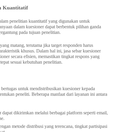
 Kuantitatif
am penelitian kuantitatif yang digunakan untuk
anyaan dalam kuesioner dapat berbentuk pilihan ganda
tergantung pada tujuan penelitian.
 yang matang, terutama jika target responden harus
rakteristik khusus. Dalam hal ini, jasa sebar kuesioner
ner secara efisien, memastikan tingkat respons yang
tepat sesuai kebutuhan penelitian.
g bertugas untuk mendistribusikan kuesioner kepada
entukan peneliti. Beberapa manfaat dari layanan ini antara
r dapat dikirimkan melalui berbagai platform seperti email,
ne.
engan metode distribusi yang terencana, tingkat partisipasi
at.