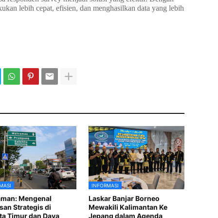
akukan lebih cepat, efisien, dan menghasilkan data yang lebih
MASI
INFORMASI
aman: Mengenal
Laskar Banjar Borneo
an Strategis di
Mewakili Kalimantan Ke
ta Timur dan Daya
Jepang dalam Agenda