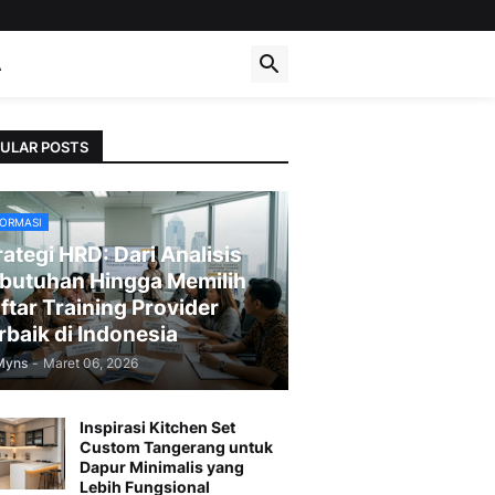
A
ULAR POSTS
FORMASI
rategi HRD: Dari Analisis
butuhan Hingga Memilih
ftar Training Provider
rbaik di Indonesia
Myns
-
Maret 06, 2026
Inspirasi Kitchen Set
Custom Tangerang untuk
Dapur Minimalis yang
Lebih Fungsional