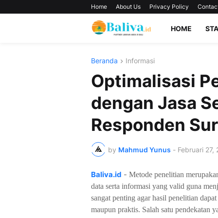
Home
About Us
Privacy Policy
Contac
HOME
ST
Beranda
Informasi
Optimalisasi 
dengan Jasa S
Responden Su
by
Mahmud Yunus
-
Februari 27,
Baliva.id
-
Metode penelitian merupaka
data serta informasi yang valid guna men
sangat penting agar hasil penelitian dap
maupun praktis. Salah satu pendekatan ya