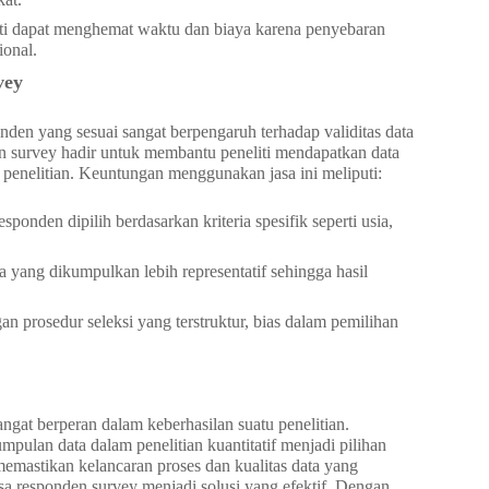
iti dapat menghemat waktu dan biaya karena penyebaran
ional.
vey
onden yang sesuai sangat berpengaruh terhadap validitas data
den survey hadir untuk membantu peneliti mendapatkan data
k penelitian. Keuntungan menggunakan jasa ini meliputi:
esponden dipilih berdasarkan kriteria spesifik seperti usia,
a yang dikumpulkan lebih representatif sehingga hasil
an prosedur seleksi yang terstruktur, bias dalam pemilihan
angat berperan dalam keberhasilan suatu penelitian.
pulan data dalam penelitian kuantitatif menjadi pilihan
mastikan kelancaran proses dan kualitas data yang
sa responden survey menjadi solusi yang efektif. Dengan