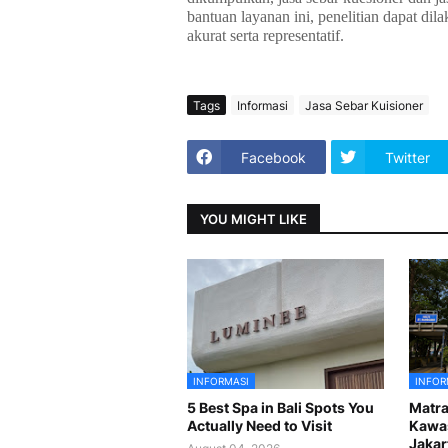
bantuan layanan ini, penelitian dapat dil
akurat serta representatif.
Tags
Informasi
Jasa Sebar Kuisioner
Facebook
Twitter
YOU MIGHT LIKE
INFORMASI
INFOR
5 Best Spa in Bali Spots You
Matr
Actually Need to Visit
Kawas
Jakar