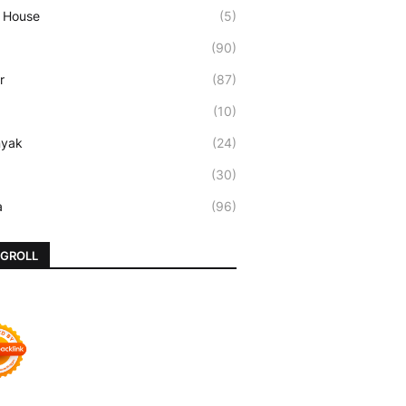
 House
(5)
(90)
r
(87)
(10)
nyak
(24)
(30)
a
(96)
GROLL