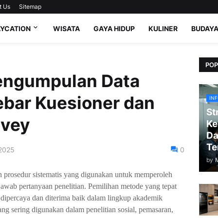
t Us
Sitemap
AYCATION
WISATA
GAYA HIDUP
KULINER
BUDAY
POP
Pengumpulan Data
ebar Kuesioner dan
IN
St
rvey
Ke
Da
Te
 2025
0
by
n prosedur sistematis yang digunakan untuk memperoleh
jawab pertanyaan penelitian. Pemilihan metode yang tepat
at dipercaya dan diterima baik dalam lingkup akademik
ng sering digunakan dalam penelitian sosial, pemasaran,