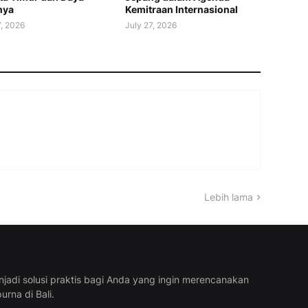
nya
Kemitraan Internasional
7, 2026
July 27, 2026
Lebih lama
njadi solusi praktis bagi Anda yang ingin merencanakan
urna di Bali.