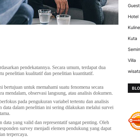
Guest
Hotel
Kuline
Kuta
Semi
Villa
erdasarkan pendekatannya. Secara umum, terdapat dua
wisat
penelitian kualitatif dan penelitian kuantitatif.
ini bertujuan untuk memahami suatu fenomena secara
BLO
a mendalam, observasi langsung, atau analisis dokumen.
 berfokus pada pengukuran variabel tertentu dan analisis
data dalam penelitian ini sering dilakukan melalui survei
tama.
 data yang valid dan representatif sangat penting. Oleh
sa responden survey menjadi elemen pendukung yang dapat
dan terpercaya.