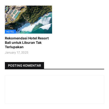
HOTEL
Rekomendasi Hotel Resort
Bali untuk Liburan Tak
Terlupakan
January 17, 2025
POSTING KOMENTAR