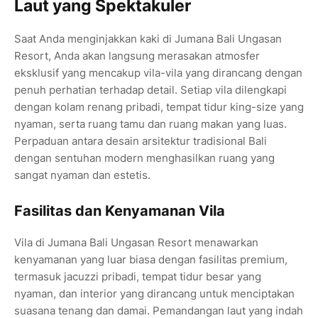
Laut yang Spektakuler
Saat Anda menginjakkan kaki di Jumana Bali Ungasan
Resort, Anda akan langsung merasakan atmosfer
eksklusif yang mencakup vila-vila yang dirancang dengan
penuh perhatian terhadap detail. Setiap vila dilengkapi
dengan kolam renang pribadi, tempat tidur king-size yang
nyaman, serta ruang tamu dan ruang makan yang luas.
Perpaduan antara desain arsitektur tradisional Bali
dengan sentuhan modern menghasilkan ruang yang
sangat nyaman dan estetis.
Fasilitas dan Kenyamanan Vila
Vila di Jumana Bali Ungasan Resort menawarkan
kenyamanan yang luar biasa dengan fasilitas premium,
termasuk jacuzzi pribadi, tempat tidur besar yang
nyaman, dan interior yang dirancang untuk menciptakan
suasana tenang dan damai. Pemandangan laut yang indah