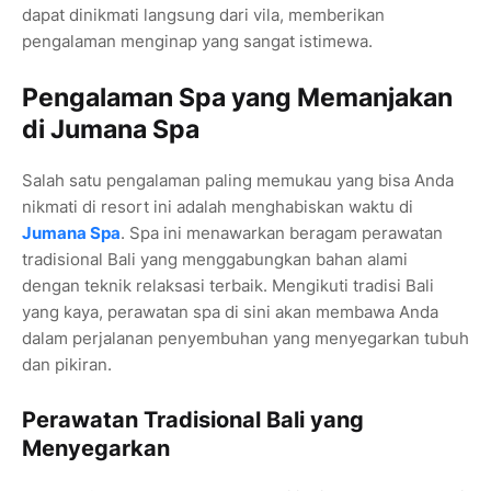
dapat dinikmati langsung dari vila, memberikan
pengalaman menginap yang sangat istimewa.
Pengalaman Spa yang Memanjakan
di Jumana Spa
Salah satu pengalaman paling memukau yang bisa Anda
nikmati di resort ini adalah menghabiskan waktu di
Jumana Spa
. Spa ini menawarkan beragam perawatan
tradisional Bali yang menggabungkan bahan alami
dengan teknik relaksasi terbaik. Mengikuti tradisi Bali
yang kaya, perawatan spa di sini akan membawa Anda
dalam perjalanan penyembuhan yang menyegarkan tubuh
dan pikiran.
Perawatan Tradisional Bali yang
Menyegarkan