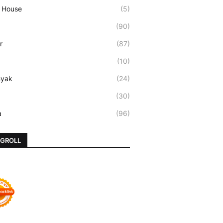
 House
(5)
(90)
r
(87)
(10)
nyak
(24)
(30)
a
(96)
GROLL