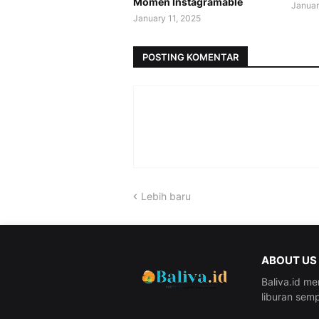
Momen Instagramable
Januar
January 11, 2025
POSTING KOMENTAR
Lebih baru
ABOUT US
Baliva.id me
liburan semp