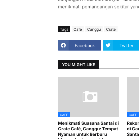
menikmati pemandangan sekitar yan
Tags
Cafe
Canggu
Crate
Facebook
Twitter
YOU MIGHT LIKE
CAFE
CAFE
Menikmati Suasana Santai di
Rekom
Crate Café, Canggu: Tempat
di Ca
Nyaman untuk Berburu
Santai