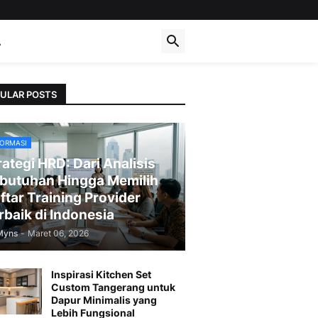
A
ULAR POSTS
FORMASI
rategi HRD: Dari Analisis
butuhan Hingga Memilih
ftar Training Provider
rbaik di Indonesia
Myns
-
Maret 06, 2026
Inspirasi Kitchen Set
Custom Tangerang untuk
Dapur Minimalis yang
Lebih Fungsional