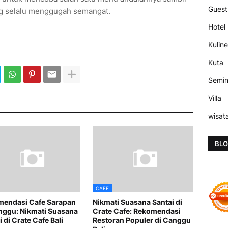
Guest
g selalu menggugah semangat.
Hotel
Kuline
Kuta
Semi
Villa
wisat
BLO
CAFE
endasi Cafe Sarapan
Nikmati Suasana Santai di
nggu: Nikmati Suasana
Crate Cafe: Rekomendasi
 di Crate Cafe Bali
Restoran Populer di Canggu