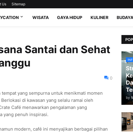
t Us
Sitemap
AYCATION
WISATA
GAYA HIDUP
KULINER
BUDAY
POP
ana Santai dan Sehat
Canggu
IN
St
Ke
0
Da
Te
ah tempat yang sempurna untuk menikmati momen
by
 Berlokasi di kawasan yang selalu ramai oleh
, Crate Café menawarkan pengalaman yang
 yang penuh inspirasi.
amun modern, café ini menyajikan berbagai pilihan