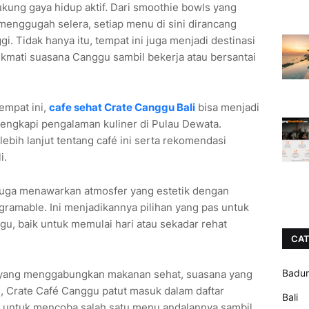
ung gaya hidup aktif. Dari smoothie bowls yang
enggugah selera, setiap menu di sini dirancang
i. Tidak hanya itu, tempat ini juga menjadi destinasi
kmati suasana Canggu sambil bekerja atau bersantai
tempat ini,
cafe sehat Crate Canggu Bali
bisa menjadi
lengkapi pengalaman kuliner di Pulau Dewata.
ebih lanjut tentang café ini serta rekomendasi
i.
é juga menawarkan atmosfer yang estetik dengan
gramable. Ini menjadikannya pilihan yang pas untuk
gu, baik untuk memulai hari atau sekadar rehat
CAT
Badu
i yang menggabungkan makanan sehat, suasana yang
s, Crate Café Canggu patut masuk dalam daftar
Bali
n untuk mencoba salah satu menu andalannya sambil