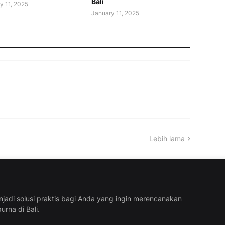
Bali
y 11, 2025
January 11, 2025
Lebih lama
njadi solusi praktis bagi Anda yang ingin merencanakan
urna di Bali.