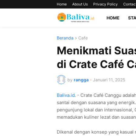
Home
About Us
Privacy Policy
Contac
HOME
ST
Beranda
Cafe
Menikmati Suas
di Crate Café 
by
rangga
-
Januari 11, 2025
Baliva.id
. - Crate Café Canggu adal
santai dengan suasana yang energik.
pengunjung lokal dan internasional
memadukan kuliner lezat dan suasana
Dikenal dengan konsep yang kasual n