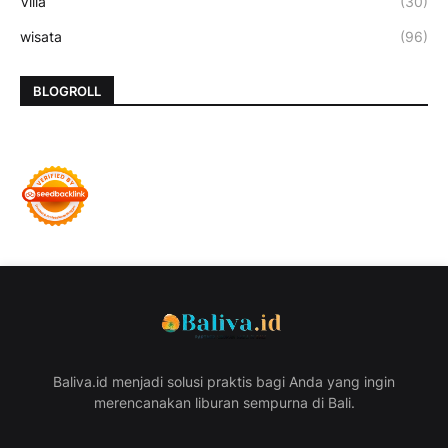
Villa
(30)
wisata
(96)
BLOGROLL
Baliva.id menjadi solusi praktis bagi Anda yang ingin
merencanakan liburan sempurna di Bali.