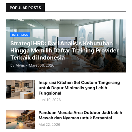
POPULAR POSTS
INFORMASI
Strategi HRD: Dari Analisis Kebutuhan
Hingga Memilih Daftar Training Provider
Terbaik di Indonesia
by
Myns
-
Maret 06, 2026
Inspirasi Kitchen Set Custom Tangerang
untuk Dapur Minimalis yang Lebih
Fungsional
Juni 19, 2026
Panduan Menata Area Outdoor Jadi Lebih
Mewah dan Nyaman untuk Bersantai
Mei 22, 2026