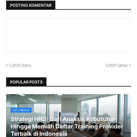
POSTING KOMENTAR
Lebih baru
Lebih lama
POPULAR POSTS
INFORMASI
Strategi HRD: Dari Analisis Kebutuhan
Hingga Memilih Daftar Training Provider
Terbaik di Indonesia