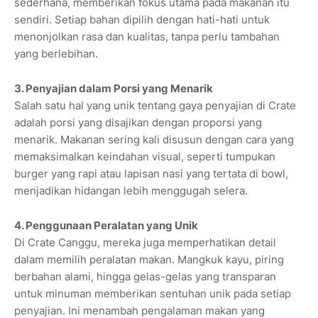
sederhana, memberikan fokus utama pada makanan itu
sendiri. Setiap bahan dipilih dengan hati-hati untuk
menonjolkan rasa dan kualitas, tanpa perlu tambahan
yang berlebihan.
3. Penyajian dalam Porsi yang Menarik
Salah satu hal yang unik tentang gaya penyajian di Crate
adalah porsi yang disajikan dengan proporsi yang
menarik. Makanan sering kali disusun dengan cara yang
memaksimalkan keindahan visual, seperti tumpukan
burger yang rapi atau lapisan nasi yang tertata di bowl,
menjadikan hidangan lebih menggugah selera.
4. Penggunaan Peralatan yang Unik
Di Crate Canggu, mereka juga memperhatikan detail
dalam memilih peralatan makan. Mangkuk kayu, piring
berbahan alami, hingga gelas-gelas yang transparan
untuk minuman memberikan sentuhan unik pada setiap
penyajian. Ini menambah pengalaman makan yang