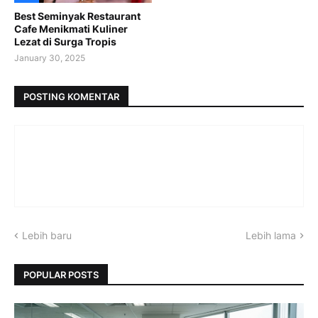
Best Seminyak Restaurant
Cafe Menikmati Kuliner
Lezat di Surga Tropis
January 30, 2025
POSTING KOMENTAR
Lebih baru
Lebih lama
POPULAR POSTS