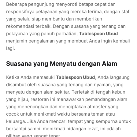
Beberapa pengunjung menyoroti betapa cepat dan
responsifnya pelayanan yang mereka terima, dengan staf
yang selalu siap membantu dan memberikan
rekomendasi terbaik. Dengan suasana yang tenang dan
pelayanan yang penuh perhatian,
Tablespoon Ubud
menjamin pengalaman yang membuat Anda ingin kembali
lagi.
Suasana yang Menyatu dengan Alam
Ketika Anda memasuki
Tablespoon Ubud
, Anda langsung
disambut oleh suasana yang tenang dan nyaman, yang
menyatu dengan alam sekitar. Terletak di tengah kebun
yang hijau, restoran ini menawarkan pemandangan alam
yang menenangkan dan menciptakan atmosfer yang
cocok untuk menikmati waktu bersama teman atau
keluarga. Jika Anda mencari tempat yang sempurna untuk
bersantai sambil menikmati hidangan lezat, ini adalah
pilihan yang sangat tepat.