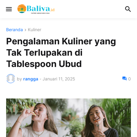
Beranda
Kuliner
Pengalaman Kuliner yang
Tak Terlupakan di
Tablespoon Ubud
by
rangga
-
Januari 11, 2025
0