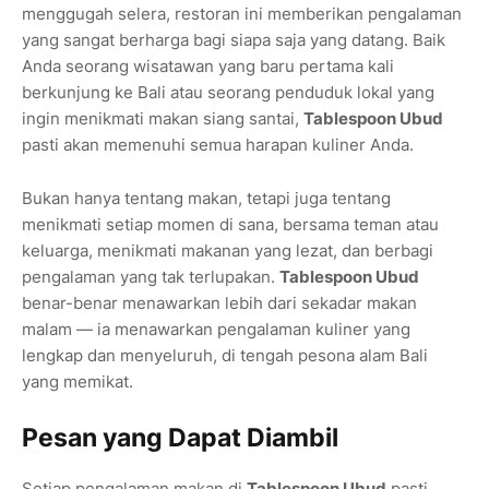
menggugah selera, restoran ini memberikan pengalaman
yang sangat berharga bagi siapa saja yang datang. Baik
Anda seorang wisatawan yang baru pertama kali
berkunjung ke Bali atau seorang penduduk lokal yang
ingin menikmati makan siang santai,
Tablespoon Ubud
pasti akan memenuhi semua harapan kuliner Anda.
Bukan hanya tentang makan, tetapi juga tentang
menikmati setiap momen di sana, bersama teman atau
keluarga, menikmati makanan yang lezat, dan berbagi
pengalaman yang tak terlupakan.
Tablespoon Ubud
benar-benar menawarkan lebih dari sekadar makan
malam — ia menawarkan pengalaman kuliner yang
lengkap dan menyeluruh, di tengah pesona alam Bali
yang memikat.
Pesan yang Dapat Diambil
Setiap pengalaman makan di
Tablespoon Ubud
pasti