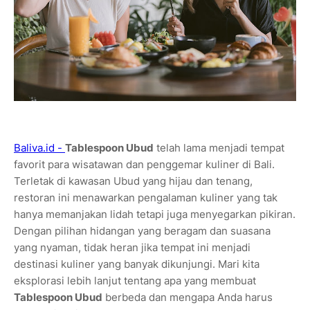
Baliva.id -
Tablespoon Ubud
telah lama menjadi tempat
favorit para wisatawan dan penggemar kuliner di Bali.
Terletak di kawasan Ubud yang hijau dan tenang,
restoran ini menawarkan pengalaman kuliner yang tak
hanya memanjakan lidah tetapi juga menyegarkan pikiran.
Dengan pilihan hidangan yang beragam dan suasana
yang nyaman, tidak heran jika tempat ini menjadi
destinasi kuliner yang banyak dikunjungi. Mari kita
eksplorasi lebih lanjut tentang apa yang membuat
Tablespoon Ubud
berbeda dan mengapa Anda harus