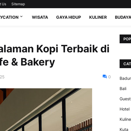
t Us
Sitemap
AYCATION
WISATA
GAYA HIDUP
KULINER
BUDAY
POP
laman Kopi Terbaik di
fe & Bakery
CAT
025
0
Badu
Bali
Guest
Hotel
Kuline
Kuta