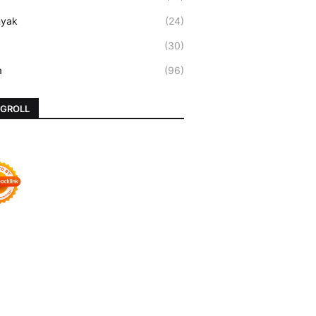
nyak
(24)
(30)
a
(96)
GROLL