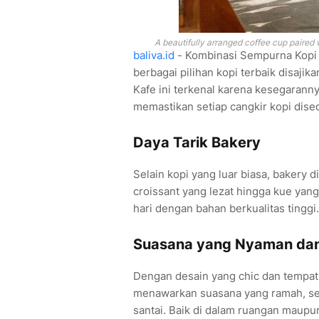
A beautifully arranged coffee cup paired 
baliva.id
- Kombinasi Sempurna Kopi 
berbagai pilihan kopi terbaik disajika
Kafe ini terkenal karena kesegarann
memastikan setiap cangkir kopi dis
Daya Tarik Bakery
Selain kopi yang luar biasa, bakery d
croissant yang lezat hingga kue ya
hari dengan bahan berkualitas tinggi.
Suasana yang Nyaman da
Dengan desain yang chic dan tempa
menawarkan suasana yang ramah, se
santai. Baik di dalam ruangan maupun