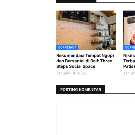
COFFESHOP
COFFE
Rekomendasi Tempat Ngopi
Nikma
dan Bersantai di Bali: Three
Terba
Steps Social Space
Patis
January 14, 2025
Januar
POSTING KOMENTAR