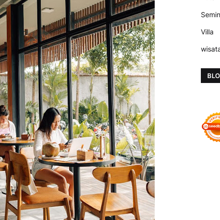
Semi
Villa
wisat
BLO