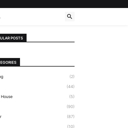
A
ULAR POSTS
EGORIES
ng
(2)
(44)
 House
(5)
(90)
r
(87)
(10)