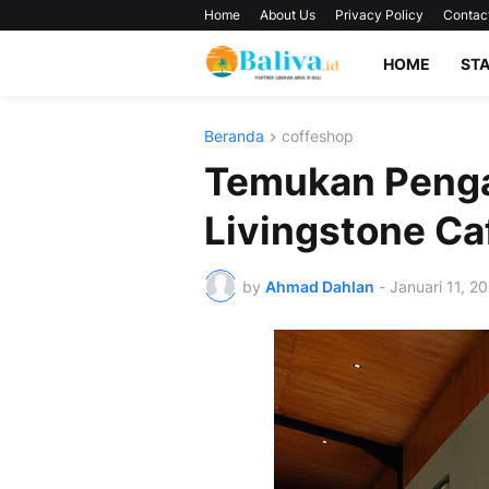
Home
About Us
Privacy Policy
Contac
HOME
ST
Beranda
coffeshop
Temukan Penga
Livingstone Ca
by
Ahmad Dahlan
-
Januari 11, 2