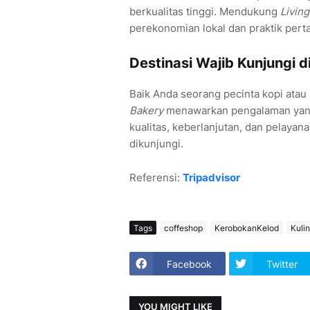
berkualitas tinggi. Mendukung
Livin
perekonomian lokal dan praktik perta
Destinasi Wajib Kunjungi di
Baik Anda seorang pecinta kopi atau
Bakery
menawarkan pengalaman yang 
kualitas, keberlanjutan, dan pelayan
dikunjungi.
Referensi:
Tripadvisor
Tags
coffeshop
KerobokanKelod
Kulin
Facebook
Twitter
YOU MIGHT LIKE