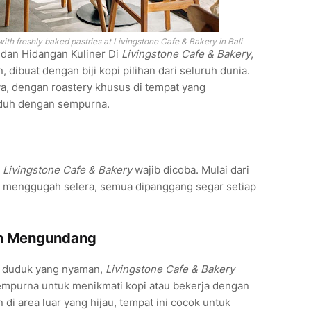
with freshly baked pastries at Livingstone Cafe & Bakery in Bali
dan Hidangan Kuliner Di
Livingstone Cafe & Bakery
,
n, dibuat dengan biji kopi pilihan dari seluruh dunia.
ya, dengan roastery khusus di tempat yang
eduh dengan sempurna.
i
Livingstone Cafe & Bakery
wajib dicoba. Mulai dari
ng menggugah selera, semua dipanggang segar setiap
n Mengundang
t duduk yang nyaman,
Livingstone Cafe & Bakery
mpurna untuk menikmati kopi atau bekerja dengan
 di area luar yang hijau, tempat ini cocok untuk