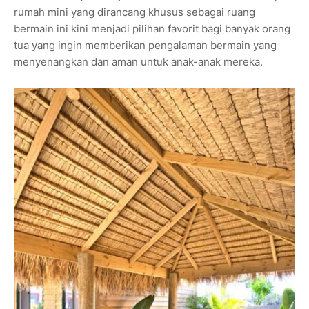
rumah mini yang dirancang khusus sebagai ruang
bermain ini kini menjadi pilihan favorit bagi banyak orang
tua yang ingin memberikan pengalaman bermain yang
menyenangkan dan aman untuk anak-anak mereka.