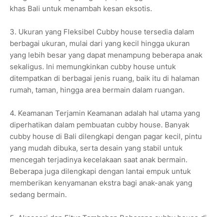
khas Bali untuk menambah kesan eksotis.
3. Ukuran yang Fleksibel Cubby house tersedia dalam
berbagai ukuran, mulai dari yang kecil hingga ukuran
yang lebih besar yang dapat menampung beberapa anak
sekaligus. Ini memungkinkan cubby house untuk
ditempatkan di berbagai jenis ruang, baik itu di halaman
rumah, taman, hingga area bermain dalam ruangan.
4. Keamanan Terjamin Keamanan adalah hal utama yang
diperhatikan dalam pembuatan cubby house. Banyak
cubby house di Bali dilengkapi dengan pagar kecil, pintu
yang mudah dibuka, serta desain yang stabil untuk
mencegah terjadinya kecelakaan saat anak bermain.
Beberapa juga dilengkapi dengan lantai empuk untuk
memberikan kenyamanan ekstra bagi anak-anak yang
sedang bermain.