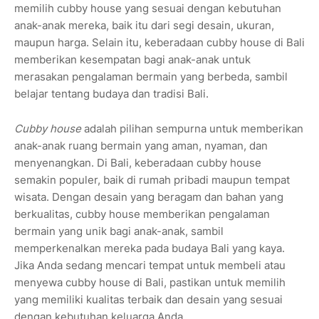
memilih cubby house yang sesuai dengan kebutuhan
anak-anak mereka, baik itu dari segi desain, ukuran,
maupun harga. Selain itu, keberadaan cubby house di Bali
memberikan kesempatan bagi anak-anak untuk
merasakan pengalaman bermain yang berbeda, sambil
belajar tentang budaya dan tradisi Bali.
Cubby house
adalah pilihan sempurna untuk memberikan
anak-anak ruang bermain yang aman, nyaman, dan
menyenangkan. Di Bali, keberadaan cubby house
semakin populer, baik di rumah pribadi maupun tempat
wisata. Dengan desain yang beragam dan bahan yang
berkualitas, cubby house memberikan pengalaman
bermain yang unik bagi anak-anak, sambil
memperkenalkan mereka pada budaya Bali yang kaya.
Jika Anda sedang mencari tempat untuk membeli atau
menyewa cubby house di Bali, pastikan untuk memilih
yang memiliki kualitas terbaik dan desain yang sesuai
dengan kebutuhan keluarga Anda.