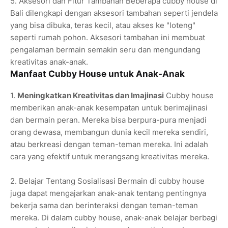
5. Aksesori dan Fitur Tambahan Beberapa cubby house di
Bali dilengkapi dengan aksesori tambahan seperti jendela
yang bisa dibuka, teras kecil, atau akses ke "loteng"
seperti rumah pohon. Aksesori tambahan ini membuat
pengalaman bermain semakin seru dan mengundang
kreativitas anak-anak.
Manfaat Cubby House untuk Anak-Anak
1.
Meningkatkan Kreativitas dan Imajinasi
Cubby house
memberikan anak-anak kesempatan untuk berimajinasi
dan bermain peran. Mereka bisa berpura-pura menjadi
orang dewasa, membangun dunia kecil mereka sendiri,
atau berkreasi dengan teman-teman mereka. Ini adalah
cara yang efektif untuk merangsang kreativitas mereka.
2. Belajar Tentang Sosialisasi Bermain di cubby house
juga dapat mengajarkan anak-anak tentang pentingnya
bekerja sama dan berinteraksi dengan teman-teman
mereka. Di dalam cubby house, anak-anak belajar berbagi