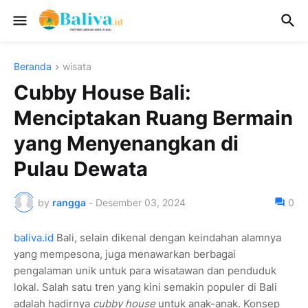
Beranda
wisata
Cubby House Bali:
Menciptakan Ruang Bermain
yang Menyenangkan di
Pulau Dewata
by
rangga
-
Desember 03, 2024
0
baliva.id
Bali, selain dikenal dengan keindahan alamnya
yang mempesona, juga menawarkan berbagai
pengalaman unik untuk para wisatawan dan penduduk
lokal. Salah satu tren yang kini semakin populer di Bali
adalah hadirnya
cubby house
untuk anak-anak. Konsep