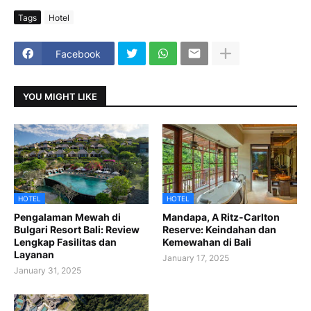
Tags
Hotel
Facebook
YOU MIGHT LIKE
HOTEL
HOTEL
Pengalaman Mewah di
Mandapa, A Ritz-Carlton
Bulgari Resort Bali: Review
Reserve: Keindahan dan
Lengkap Fasilitas dan
Kemewahan di Bali
Layanan
January 17, 2025
January 31, 2025