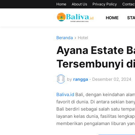
Home
About Us
Privacy Policy
Contac
HOME
ST
Beranda
Hotel
Ayana Estate Ba
Tersembunyi d
by
rangga
-
Desember 02, 2024
Baliva.id
Bali, dengan keindahan alam
favorit di dunia. Di antara sekian b
Bali berdiri sebagai salah satu temp
layanan kelas dunia, fasilitas lengk
memberikan pengalaman liburan yang