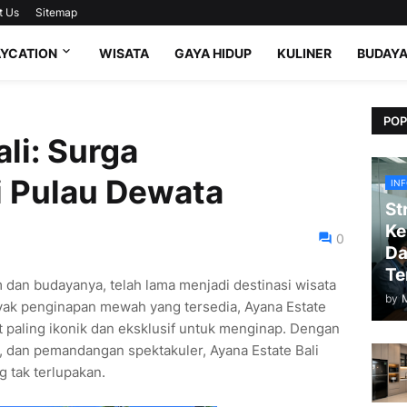
t Us
Sitemap
AYCATION
WISATA
GAYA HIDUP
KULINER
BUDAY
POP
li: Surga
i Pulau Dewata
IN
St
Ke
0
Da
Te
 dan budayanya, telah lama menjadi destinasi wisata
by
anyak penginapan mewah yang tersedia, Ayana Estate
at paling ikonik dan eksklusif untuk menginap. Dengan
ap, dan pemandangan spektakuler, Ayana Estate Bali
 tak terlupakan.