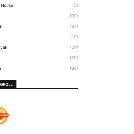
 House
(5)
(90)
r
(87)
(10)
nyak
(24)
(30)
a
(96)
GROLL