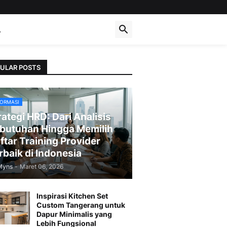
A
ULAR POSTS
FORMASI
rategi HRD: Dari Analisis
butuhan Hingga Memilih
ftar Training Provider
rbaik di Indonesia
Myns
-
Maret 06, 2026
Inspirasi Kitchen Set
Custom Tangerang untuk
Dapur Minimalis yang
Lebih Fungsional