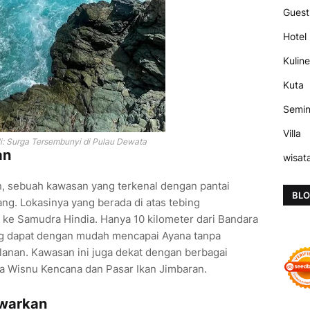
Guest
Hotel
Kuline
Kuta
Semi
Villa
li: Surga Tersembunyi di Pulau Dewata
an
wisat
an, sebuah kawasan yang terkenal dengan pantai
BLO
ng. Lokasinya yang berada di atas tebing
e Samudra Hindia. Hanya 10 kilometer dari Bandara
ng dapat dengan mudah mencapai Ayana tanpa
lanan. Kawasan ini juga dekat dengan berbagai
uda Wisnu Kencana dan Pasar Ikan Jimbaran.
awarkan