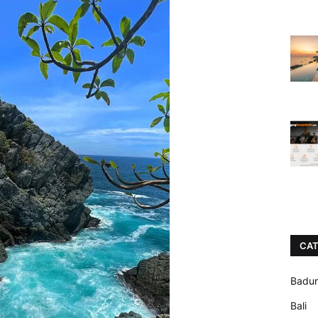
CAT
Badu
Bali